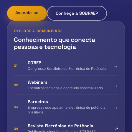
Associe-se
Conheça a SOBRAEP
EXPLORE A COMUNIDADE
Conhecimento que conecta
pessoas e tecnologia
COBEP
→
01
Congresso Brasileiro de Eletrônica de Potência
Webinars
→
02
Encontros técnicos e conteúdo especializado
Parceiros
→
03
Empresas que apoiam a eletrônica de potência
brasileira
Revista Eletrônica de Potência
↗
04
Publicação científica oficial da SOBRAEP